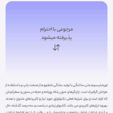
مرجوعی با احترام
پذیرفته میشود
لورم ایپسوم متن ساختگی با تولید سادگی نامفهوم از صنعت چاپ و با استفاده از
طراحان گرافیک است. چاپگرها و متون بلکه روزنامه و مجله در ستون و سطرآنچنان
که لازم است و برای شرایط فعلی تکنولوژی مورد نیاز و کاربردهای متنوع با هدف
بهبود ابزارهای کاربردی می باشد. کتابهای زیادی در شصت و سه درصد گذشته، حال
و آینده شناخت فراوان جامعه و متخصصان را می طلبد تا با نرم افزارها شناخت